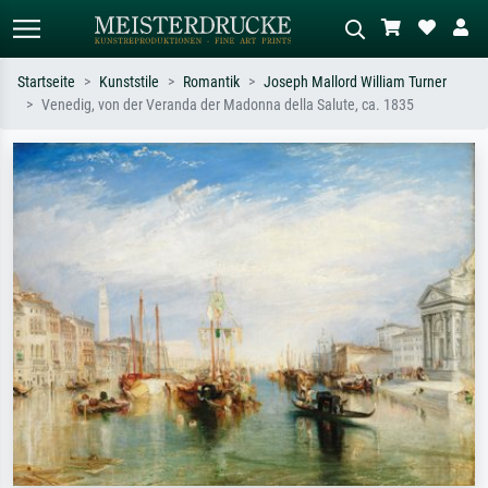
Startseite
Kunststile
Romantik
Joseph Mallord William Turner
Venedig, von der Veranda der Madonna della Salute, ca. 1835
Standardsuche
KI-Bildersuche
Suchen Sie nach Künstlern, Werktiteln
Beschreiben Sie die Szene – z.B. Grüne
oder Stilen – z.B. Monet,
Wiese, Abstrakt mit viel Rot, Dunkles
Sternennacht, Impressionismus, Welle
Ölgemälde, Stehender Akt neben einem
Hokusai, Akt.
Baum.