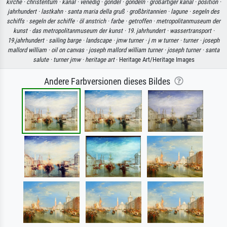
kirche ·
christentum ·
kanal ·
venedig ·
gondel ·
gondeln ·
großartiger kanal ·
position ·
jahrhundert ·
lastkahn ·
santa maria della gruß ·
großbritannien ·
lagune ·
segeln des
schiffs ·
segeln der schiffe ·
öl anstrich ·
farbe ·
getroffen ·
metropolitanmuseum der
kunst ·
das metropolitanmuseum der kunst ·
19. jahrhundert ·
wassertransport ·
19.jahrhundert ·
sailing barge ·
landscape ·
jmw turner ·
j m w turner ·
turner ·
joseph
mallord william ·
oil on canvas ·
joseph mallord william turner ·
joseph turner ·
santa
salute ·
turner jmw ·
heritage art
· Heritage Art/Heritage Images
Andere Farbversionen dieses Bildes