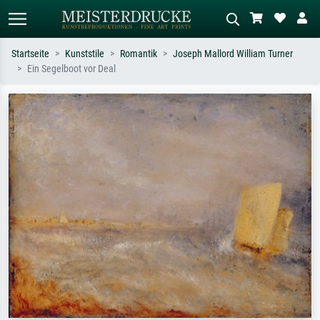
Startseite
Kunststile
Romantik
Joseph Mallord William Turner
Ein Segelboot vor Deal
Standardsuche
KI-Bildersuche
Suchen Sie nach Künstlern, Werktiteln
Beschreiben Sie die Szene – z.B. Grüne
oder Stilen – z.B. Monet,
Wiese, Abstrakt mit viel Rot, Dunkles
Sternennacht, Impressionismus, Welle
Ölgemälde, Stehender Akt neben einem
Hokusai, Akt.
Baum.