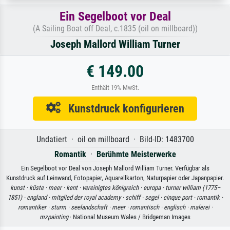
Ein Segelboot vor Deal
(A Sailing Boat off Deal, c.1835 (oil on millboard))
Joseph Mallord William Turner
€ 149.00
Enthält 19% MwSt.
Kunstdruck konfigurieren
Undatiert · oil on millboard · Bild-ID: 1483700
Romantik
·
Berühmte Meisterwerke
Ein Segelboot vor Deal von Joseph Mallord William Turner. Verfügbar als
Kunstdruck auf Leinwand, Fotopapier, Aquarellkarton, Naturpapier oder Japanpapier.
kunst ·
küste ·
meer ·
kent ·
vereinigtes königreich ·
europa ·
turner william (1775–
1851) ·
england ·
mitglied der royal academy ·
schiff ·
segel ·
cinque port ·
romantik ·
romantiker ·
sturm ·
seelandschaft ·
meer ·
romantisch ·
englisch ·
malerei ·
mzpainting
· National Museum Wales / Bridgeman Images