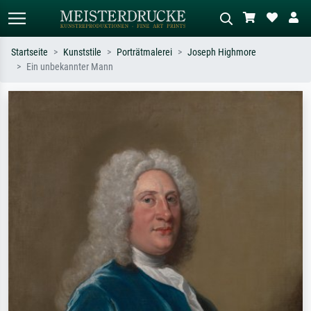
Startseite
Kunststile
Porträtmalerei
Joseph Highmore
Ein unbekannter Mann
Standardsuche
KI-Bildersuche
Suchen Sie nach Künstlern, Werktiteln
Beschreiben Sie die Szene – z.B. Grüne
oder Stilen – z.B. Monet,
Wiese, Abstrakt mit viel Rot, Dunkles
Sternennacht, Impressionismus, Welle
Ölgemälde, Stehender Akt neben einem
Hokusai, Akt.
Baum.