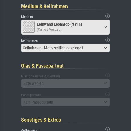
Medium & Keilrahmen
Medium
Leinwand Leonardo (Satin)
(Canvas Venezia)
Keilrahmen
Keilrahmen - Motiv seitlich gespiegelt
Glas & Passepartout
Glas (inklusive Rückwand)
Bitte wählen
Passepartout
Kein Passepartout
Sonstiges & Extras
Aufhängung