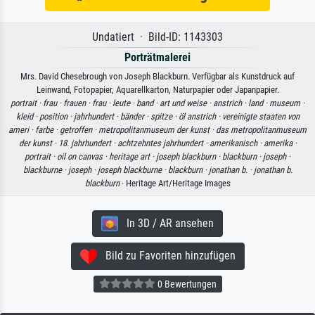
Undatiert · Bild-ID: 1143303
Porträtmalerei
Mrs. David Chesebrough von Joseph Blackburn. Verfügbar als Kunstdruck auf
Leinwand, Fotopapier, Aquarellkarton, Naturpapier oder Japanpapier.
portrait ·
frau ·
frauen ·
frau ·
leute ·
band ·
art und weise ·
anstrich ·
land ·
museum ·
kleid ·
position ·
jahrhundert ·
bänder ·
spitze ·
öl anstrich ·
vereinigte staaten von
ameri ·
farbe ·
getroffen ·
metropolitanmuseum der kunst ·
das metropolitanmuseum
der kunst ·
18. jahrhundert ·
achtzehntes jahrhundert ·
amerikanisch ·
amerika ·
portrait ·
oil on canvas ·
heritage art ·
joseph blackburn ·
blackburn ·
joseph ·
blackburne ·
joseph ·
joseph blackburne ·
blackburn ·
jonathan b. ·
jonathan b.
blackburn
· Heritage Art/Heritage Images
In 3D / AR ansehen
Bild zu Favoriten hinzufügen
0 Bewertungen