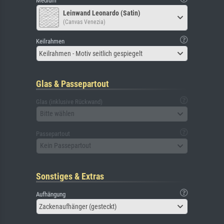
Medium
Leinwand Leonardo (Satin)
(Canvas Venezia)
Keilrahmen
Keilrahmen - Motiv seitlich gespiegelt
Glas & Passepartout
Glas (inklusive Rückwand)
Bitte wählen
Passepartout
Kein Passepartout
Sonstiges & Extras
Aufhängung
Zackenaufhänger (gesteckt)