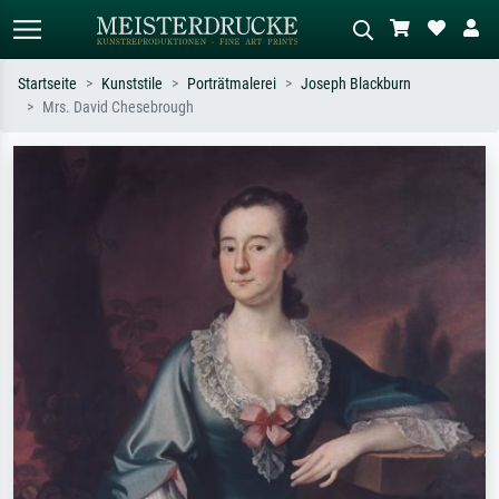
Startseite
Kunststile
Porträtmalerei
Joseph Blackburn
Mrs. David Chesebrough
Standardsuche
KI-Bildersuche
Suchen Sie nach Künstlern, Werktiteln
Beschreiben Sie die Szene – z.B. Grüne
oder Stilen – z.B. Monet,
Wiese, Abstrakt mit viel Rot, Dunkles
Sternennacht, Impressionismus, Welle
Ölgemälde, Stehender Akt neben einem
Hokusai, Akt.
Baum.