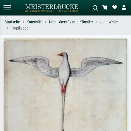
Startseite
Kunststile
Nicht klassifizierte Künstler
John White
Tropikvogel
Standardsuche
KI-Bildersuche
Suchen Sie nach Künstlern, Werktiteln
Beschreiben Sie die Szene – z.B. Grüne
oder Stilen – z.B. Monet,
Wiese, Abstrakt mit viel Rot, Dunkles
Sternennacht, Impressionismus, Welle
Ölgemälde, Stehender Akt neben einem
Hokusai, Akt.
Baum.