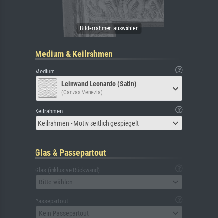
Medium & Keilrahmen
Medium
Leinwand Leonardo (Satin)
(Canvas Venezia)
Keilrahmen
Keilrahmen - Motiv seitlich gespiegelt
Glas & Passepartout
Glas (inklusive Rückwand)
Bitte wählen
Passepartout
Kein Passepartout