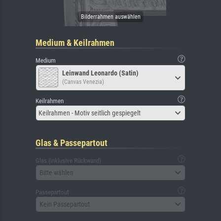
Medium & Keilrahmen
Medium
Leinwand Leonardo (Satin)
(Canvas Venezia)
Keilrahmen
Keilrahmen - Motiv seitlich gespiegelt
Glas & Passepartout
Glas (inklusive Rückwand)
Bitte wählen
Passepartout
Kein Passepartout