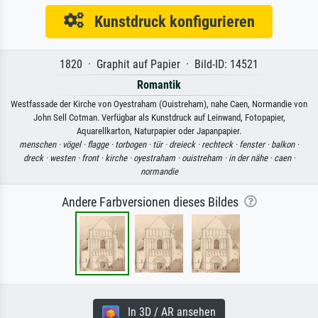
Kunstdruck konfigurieren
1820 · Graphit auf Papier · Bild-ID: 14521
Romantik
Westfassade der Kirche von Oyestraham (Ouistreham), nahe Caen, Normandie von
John Sell Cotman. Verfügbar als Kunstdruck auf Leinwand, Fotopapier,
Aquarellkarton, Naturpapier oder Japanpapier.
menschen ·
vögel ·
flagge ·
torbogen ·
tür ·
dreieck ·
rechteck ·
fenster ·
balkon ·
dreck ·
westen ·
front ·
kirche ·
oyestraham ·
ouistreham ·
in der nähe ·
caen ·
normandie
Andere Farbversionen dieses Bildes
In 3D / AR ansehen