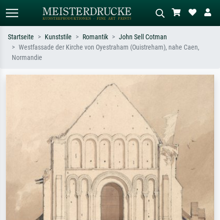
Startseite
Kunststile
Romantik
John Sell Cotman
Westfassade der Kirche von Oyestraham (Ouistreham), nahe Caen,
Standardsuche
KI-Bildersuche
Normandie
Suchen Sie nach Künstlern, Werktiteln
Beschreiben Sie die Szene – z.B. Grüne
oder Stilen – z.B. Monet,
Wiese, Abstrakt mit viel Rot, Dunkles
Sternennacht, Impressionismus, Welle
Ölgemälde, Stehender Akt neben einem
Hokusai, Akt.
Baum.