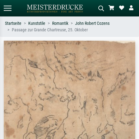
Startseite
Kunststile
Romantik
John Robert Cozens
Passage zur Grande Chartreuse, 25. Oktober
Standardsuche
KI-Bildersuche
Suchen Sie nach Künstlern, Werktiteln
Beschreiben Sie die Szene – z.B. Grüne
oder Stilen – z.B. Monet,
Wiese, Abstrakt mit viel Rot, Dunkles
Sternennacht, Impressionismus, Welle
Ölgemälde, Stehender Akt neben einem
Hokusai, Akt.
Baum.