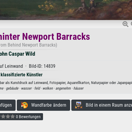
 hinter Newport Barracks
From Behind Newport Barracks)
ohn Caspar Wild
uf Leinwand · Bild-ID: 14839
 klassifizierte Künstler
ar als Kunstdruck auf Leinwand, Fotopapier, Aquarellkarton, Naturpapier oder Japanpapi
me ·
gebäude ·
wasser ·
feld ·
wolken ·
angenehm ·
häuser
ufügen
Wandfarbe ändern
Bild in einem Raum anz
0 Bewertungen