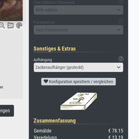
Glas (inklusive Rückwand)
Bitte wählen
Passepartout
Kein Passepartout
Sonstiges & Extras
Aufhängung
Zackenaufhänger (gesteckt)
Konfiguration speichern / vergleichen
er.
eigen
Zusammenfassung
Gemälde
€ 78.15
Veredelung
€ 13.19