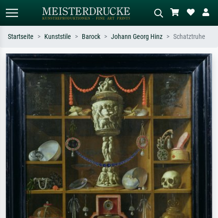
Startseite
Kunststile
Barock
Johann Georg Hinz
Schatztruhe
Standardsuche
KI-Bildersuche
Suchen Sie nach Künstlern, Werktiteln
Beschreiben Sie die Szene – z.B. Grüne
oder Stilen – z.B. Monet,
Wiese, Abstrakt mit viel Rot, Dunkles
Sternennacht, Impressionismus, Welle
Ölgemälde, Stehender Akt neben einem
Hokusai, Akt.
Baum.