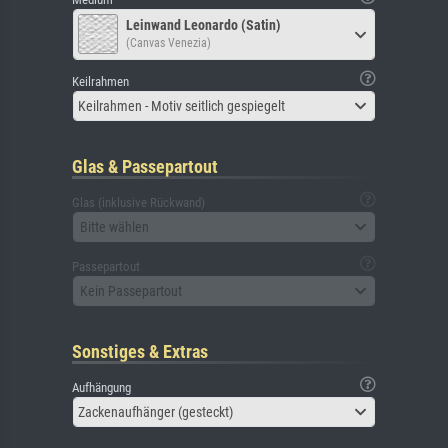
Leinwand Leonardo (Satin)
(Canvas Venezia)
Keilrahmen
Keilrahmen - Motiv seitlich gespiegelt
Glas & Passepartout
Glas (inklusive Rückwand)
Bitte wählen
Passepartout
Kein Passepartout
Sonstiges & Extras
Aufhängung
Zackenaufhänger (gesteckt)