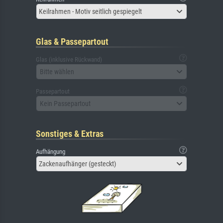
Keilrahmen - Motiv seitlich gespiegelt
Glas & Passepartout
Glas (inklusive Rückwand)
Bitte wählen
Passepartout
Kein Passepartout
Sonstiges & Extras
Aufhängung
Zackenaufhänger (gesteckt)