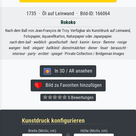
1735 · Öl auf Leinwand · Bild-ID: 166064
Rokoko
Nach dem Ball von Jean-François de Troy. Verfügbar als Kunstdruck auf Leinwand,
Fotopapier, Aquarellkarton, Naturpapier oder Japanpapier.
nach dem ball ·
weiblich ·
gesellschaft ·
herd ·
kamin ·
kerze ·
flamme ·
rosige
wangen ·
heiß ·
elegant ·
ballkleid ·
dienstmädchen ·
diener ·
feuer ·
berauscht ·
interieur ·
party ·
errötet ·
spiegel
· Private Collection / Bridgeman Images
In 3D / AR ansehen
Bild zu Favoriten hinzufügen
0 Bewertungen
Kunstdruck konfigurieren
Breite (Motiv, cm)
Höhe (Motiv, cm)