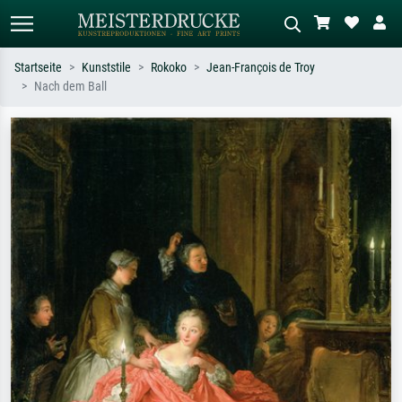
Startseite
Kunststile
Rokoko
Jean-François de Troy
Nach dem Ball
Standardsuche
KI-Bildersuche
Suchen Sie nach Künstlern, Werktiteln
Beschreiben Sie die Szene – z.B. Grüne
oder Stilen – z.B. Monet,
Wiese, Abstrakt mit viel Rot, Dunkles
Sternennacht, Impressionismus, Welle
Ölgemälde, Stehender Akt neben einem
Hokusai, Akt.
Baum.