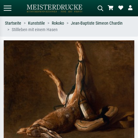
Startseite
Kunststile
Rokoko
Jean-Baptiste Simeon Chardin
Stillleben mit einem Hasen
Standardsuche
KI-Bildersuche
Suchen Sie nach Künstlern, Werktiteln
Beschreiben Sie die Szene – z.B. Grüne
oder Stilen – z.B. Monet,
Wiese, Abstrakt mit viel Rot, Dunkles
Sternennacht, Impressionismus, Welle
Ölgemälde, Stehender Akt neben einem
Hokusai, Akt.
Baum.