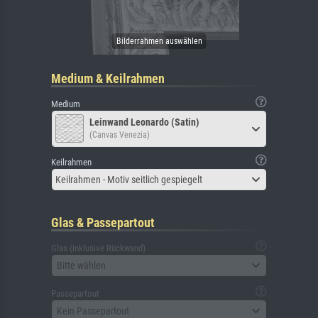
Medium & Keilrahmen
Medium
Leinwand Leonardo (Satin)
(Canvas Venezia)
Keilrahmen
Keilrahmen - Motiv seitlich gespiegelt
Glas & Passepartout
Glas (inklusive Rückwand)
Bitte wählen
Passepartout
Kein Passepartout