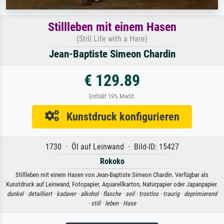
Stillleben mit einem Hasen
(Still Life with a Hare)
Jean-Baptiste Simeon Chardin
€ 129.89
Enthält 19% MwSt.
Kunstdruck konfigurieren
1730 · Öl auf Leinwand · Bild-ID: 15427
Rokoko
Stillleben mit einem Hasen von Jean-Baptiste Simeon Chardin. Verfügbar als
Kunstdruck auf Leinwand, Fotopapier, Aquarellkarton, Naturpapier oder Japanpapier.
dunkel ·
detailliert ·
kadaver ·
alkohol ·
flasche ·
seil ·
trostlos ·
traurig ·
deprimierend
·
still ·
leben ·
Hase