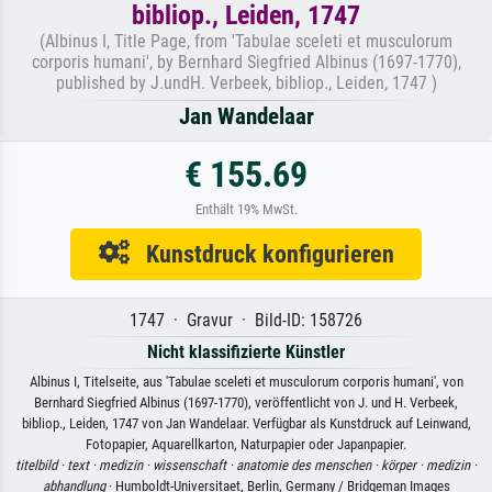
bibliop., Leiden, 1747
(Albinus I, Title Page, from 'Tabulae sceleti et musculorum
corporis humani', by Bernhard Siegfried Albinus (1697-1770),
published by J.undH. Verbeek, bibliop., Leiden, 1747 )
Jan Wandelaar
€ 155.69
Enthält 19% MwSt.
Kunstdruck konfigurieren
1747 · Gravur · Bild-ID: 158726
Nicht klassifizierte Künstler
Albinus I, Titelseite, aus 'Tabulae sceleti et musculorum corporis humani', von
Bernhard Siegfried Albinus (1697-1770), veröffentlicht von J. und H. Verbeek,
bibliop., Leiden, 1747 von Jan Wandelaar. Verfügbar als Kunstdruck auf Leinwand,
Fotopapier, Aquarellkarton, Naturpapier oder Japanpapier.
titelbild ·
text ·
medizin ·
wissenschaft ·
anatomie des menschen ·
körper ·
medizin ·
abhandlung
· Humboldt-Universitaet, Berlin, Germany / Bridgeman Images