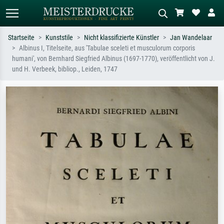
Startseite
Kunststile
Nicht klassifizierte Künstler
Jan Wandelaar
Albinus I, Titelseite, aus 'Tabulae sceleti et musculorum corporis
Standardsuche
KI-Bildersuche
humani', von Bernhard Siegfried Albinus (1697-1770), veröffentlicht von J.
und H. Verbeek, bibliop., Leiden, 1747
Suchen Sie nach Künstlern, Werktiteln
Beschreiben Sie die Szene – z.B. Grüne
oder Stilen – z.B. Monet,
Wiese, Abstrakt mit viel Rot, Dunkles
Sternennacht, Impressionismus, Welle
Ölgemälde, Stehender Akt neben einem
Hokusai, Akt.
Baum.