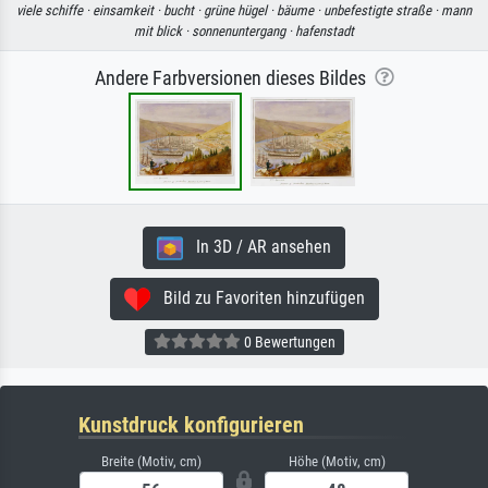
viele schiffe ·
einsamkeit ·
bucht ·
grüne hügel ·
bäume ·
unbefestigte straße ·
mann
mit blick ·
sonnenuntergang ·
hafenstadt
Andere Farbversionen dieses Bildes
In 3D / AR ansehen
Bild zu Favoriten hinzufügen
0 Bewertungen
Kunstdruck konfigurieren
Breite (Motiv, cm)
Höhe (Motiv, cm)