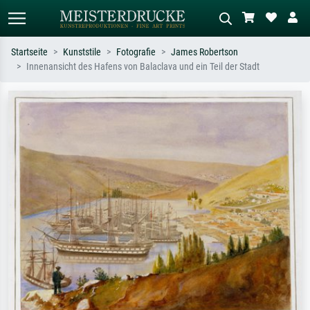
Startseite
Kunststile
Fotografie
James Robertson
Innenansicht des Hafens von Balaclava und ein Teil der Stadt
Standardsuche
KI-Bildersuche
Suchen Sie nach Künstlern, Werktiteln
Beschreiben Sie die Szene – z.B. Grüne
oder Stilen – z.B. Monet,
Wiese, Abstrakt mit viel Rot, Dunkles
Sternennacht, Impressionismus, Welle
Ölgemälde, Stehender Akt neben einem
Hokusai, Akt.
Baum.