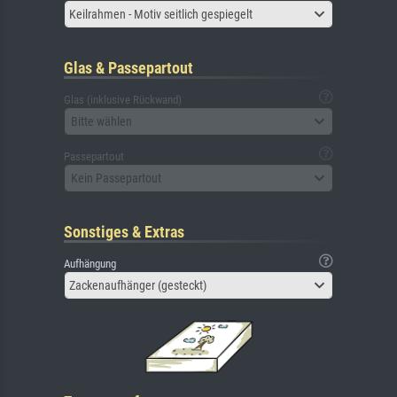
Keilrahmen - Motiv seitlich gespiegelt
Glas & Passepartout
Glas (inklusive Rückwand)
Bitte wählen
Passepartout
Kein Passepartout
Sonstiges & Extras
Aufhängung
Zackenaufhänger (gesteckt)