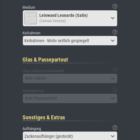
Medium
Leinwand Leonardo (Satin)
(Canvas Venezia)
Keilrahmen
Keilrahmen - Motiv seitlich gespiegelt
Glas & Passepartout
Glas (inklusive Rückwand)
Bitte wählen
Passepartout
Kein Passepartout
Sonstiges & Extras
Aufhängung
Zackenaufhänger (gesteckt)