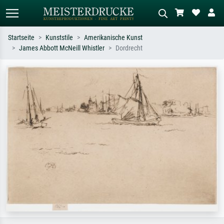
Startseite
Kunststile
Amerikanische Kunst
James Abbott McNeill Whistler
Dordrecht
Standardsuche
KI-Bildersuche
Suchen Sie nach Künstlern, Werktiteln
Beschreiben Sie die Szene – z.B. Grüne
oder Stilen – z.B. Monet,
Wiese, Abstrakt mit viel Rot, Dunkles
Sternennacht, Impressionismus, Welle
Ölgemälde, Stehender Akt neben einem
Hokusai, Akt.
Baum.