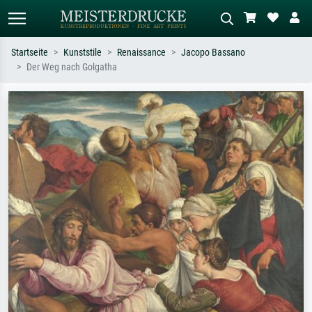
Startseite
Kunststile
Renaissance
Jacopo Bassano
Der Weg nach Golgatha
Standardsuche
KI-Bildersuche
Suchen Sie nach Künstlern, Werktiteln
Beschreiben Sie die Szene – z.B. Grüne
oder Stilen – z.B. Monet,
Wiese, Abstrakt mit viel Rot, Dunkles
Sternennacht, Impressionismus, Welle
Ölgemälde, Stehender Akt neben einem
Hokusai, Akt.
Baum.