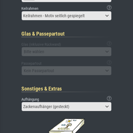
Keilrahmen
Keilrahmen - Motiv seitlich gespiegelt
Glas & Passepartout
Glas (inklusive Rückwand)
Bitte wählen
Passepartout
Kein Passepartout
Sonstiges & Extras
Aufhängung
Zackenaufhänger (gesteckt)