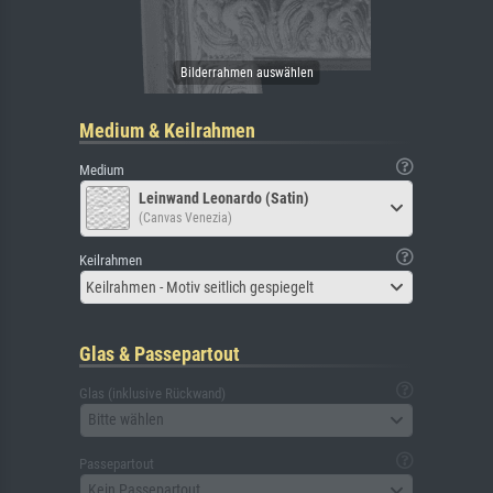
Medium & Keilrahmen
Medium
Leinwand Leonardo (Satin)
(Canvas Venezia)
Keilrahmen
Keilrahmen - Motiv seitlich gespiegelt
Glas & Passepartout
Glas (inklusive Rückwand)
Bitte wählen
Passepartout
Kein Passepartout