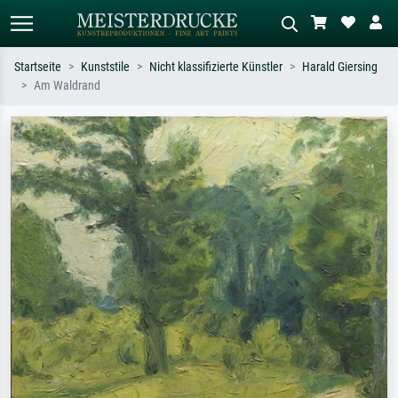
Startseite
Kunststile
Nicht klassifizierte Künstler
Harald Giersing
Am Waldrand
Standardsuche
KI-Bildersuche
Suchen Sie nach Künstlern, Werktiteln
Beschreiben Sie die Szene – z.B. Grüne
oder Stilen – z.B. Monet,
Wiese, Abstrakt mit viel Rot, Dunkles
Sternennacht, Impressionismus, Welle
Ölgemälde, Stehender Akt neben einem
Hokusai, Akt.
Baum.