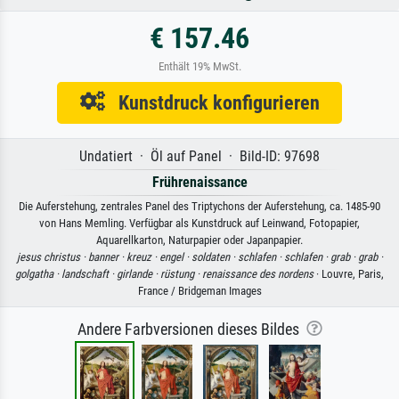
€ 157.46
Enthält 19% MwSt.
Kunstdruck konfigurieren
Undatiert · Öl auf Panel · Bild-ID: 97698
Frührenaissance
Die Auferstehung, zentrales Panel des Triptychons der Auferstehung, ca. 1485-90
von Hans Memling. Verfügbar als Kunstdruck auf Leinwand, Fotopapier,
Aquarellkarton, Naturpapier oder Japanpapier.
jesus christus ·
banner ·
kreuz ·
engel ·
soldaten ·
schlafen ·
schlafen ·
grab ·
grab ·
golgatha ·
landschaft ·
girlande ·
rüstung ·
renaissance des nordens
· Louvre, Paris,
France / Bridgeman Images
Andere Farbversionen dieses Bildes