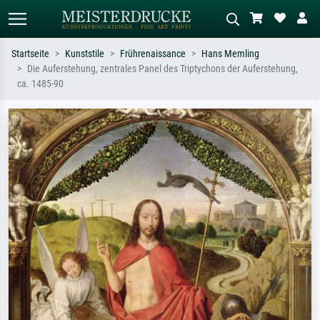
Startseite
Kunststile
Frührenaissance
Hans Memling
Die Auferstehung, zentrales Panel des Triptychons der Auferstehung,
Standardsuche
KI-Bildersuche
ca. 1485-90
Suchen Sie nach Künstlern, Werktiteln
Beschreiben Sie die Szene – z.B. Grüne
oder Stilen – z.B. Monet,
Wiese, Abstrakt mit viel Rot, Dunkles
Sternennacht, Impressionismus, Welle
Ölgemälde, Stehender Akt neben einem
Hokusai, Akt.
Baum.