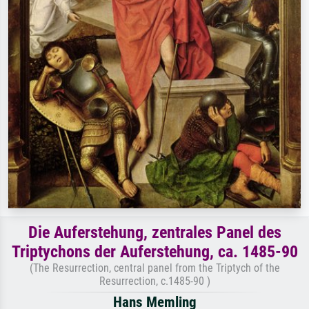
Die Auferstehung, zentrales Panel des
Triptychons der Auferstehung, ca. 1485-90
(The Resurrection, central panel from the Triptych of the
Resurrection, c.1485-90 )
Hans Memling