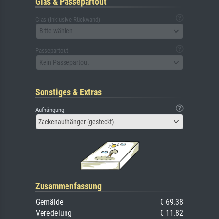
Glas & Passepartout
Glas (inklusive Rückwand)
Bitte wählen
Passepartout
Kein Passepartout
Sonstiges & Extras
Aufhängung
Zackenaufhänger (gesteckt)
Zusammenfassung
Gemälde
€ 69.38
Veredelung
€ 11.82