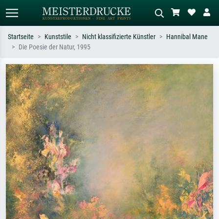
Startseite
Kunststile
Nicht klassifizierte Künstler
Hannibal Mane
Die Poesie der Natur, 1995
Standardsuche
KI-Bildersuche
Suchen Sie nach Künstlern, Werktiteln
Beschreiben Sie die Szene – z.B. Grüne
oder Stilen – z.B. Monet,
Wiese, Abstrakt mit viel Rot, Dunkles
Sternennacht, Impressionismus, Welle
Ölgemälde, Stehender Akt neben einem
Hokusai, Akt.
Baum.