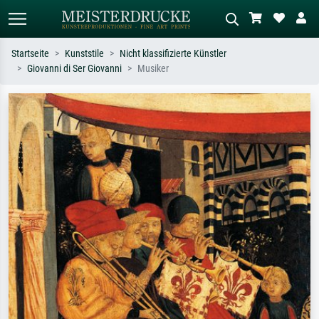
Startseite
Kunststile
Nicht klassifizierte Künstler
Giovanni di Ser Giovanni
Musiker
Standardsuche
KI-Bildersuche
Suchen Sie nach Künstlern, Werktiteln
Beschreiben Sie die Szene – z.B. Grüne
oder Stilen – z.B. Monet,
Wiese, Abstrakt mit viel Rot, Dunkles
Sternennacht, Impressionismus, Welle
Ölgemälde, Stehender Akt neben einem
Hokusai, Akt.
Baum.