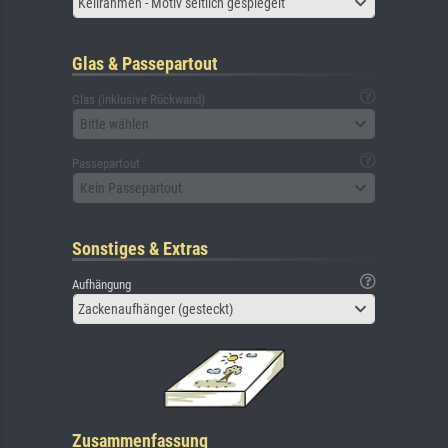
Keilrahmen - Motiv seitlich gespiegelt
Glas & Passepartout
Glas (inklusive Rückwand)
Bitte wählen
Passepartout
Kein Passepartout
Sonstiges & Extras
Aufhängung
Zackenaufhänger (gesteckt)
Zusammenfassung