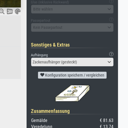
Glas (inklusive Rückwand)
Bitte wählen
Passepartout
Kein Passepartout
Sonstiges & Extras
Aufhängung
Zackenaufhänger (gesteckt)
Konfiguration speichern / vergleichen
Zusammenfassung
Gemälde
€ 81.63
Veredelung
€ 13.74