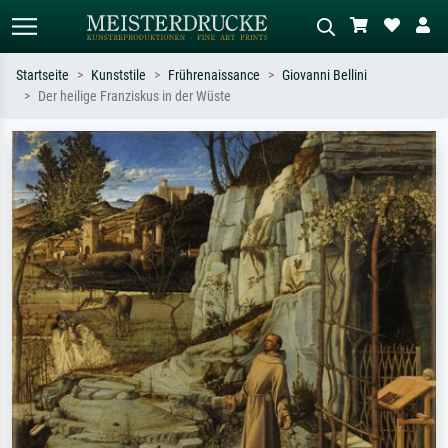
Startseite
Kunststile
Frührenaissance
Giovanni Bellini
Der heilige Franziskus in der Wüste
Standardsuche
KI-Bildersuche
Suchen Sie nach Künstlern, Werktiteln
Beschreiben Sie die Szene – z.B. Grüne
oder Stilen – z.B. Monet,
Wiese, Abstrakt mit viel Rot, Dunkles
Sternennacht, Impressionismus, Welle
Ölgemälde, Stehender Akt neben einem
Hokusai, Akt.
Baum.