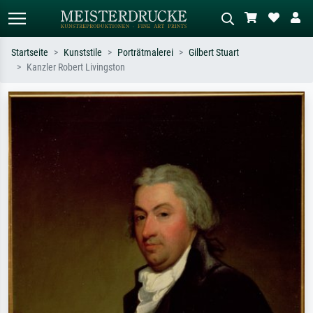
Startseite
Kunststile
Porträtmalerei
Gilbert Stuart
Kanzler Robert Livingston
Standardsuche
KI-Bildersuche
Suchen Sie nach Künstlern, Werktiteln
Beschreiben Sie die Szene – z.B. Grüne
oder Stilen – z.B. Monet,
Wiese, Abstrakt mit viel Rot, Dunkles
Sternennacht, Impressionismus, Welle
Ölgemälde, Stehender Akt neben einem
Hokusai, Akt.
Baum.