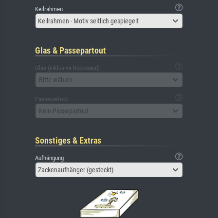
Keilrahmen
Keilrahmen - Motiv seitlich gespiegelt
Glas & Passepartout
Glas (inklusive Rückwand)
Bitte wählen
Passepartout
Kein Passepartout
Sonstiges & Extras
Aufhängung
Zackenaufhänger (gesteckt)