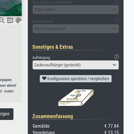
Glas (inklusive Rückwand)
Bitte wählen
Passepartout
Kein Passepartout
Sonstiges & Extras
Aufhängung
Zackenaufhänger (gesteckt)
Konfiguration speichern / vergleichen
npapier.
auer abend ·
d ·
malen ·
eigen
Zusammenfassung
Gemälde
€ 77.84
Veredelung
€ 13.15