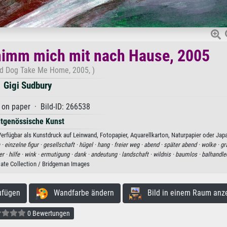
nimm mich mit nach Hause, 2005
ed Dog Take Me Home, 2005, )
Gigi Sudbury
 on paper · Bild-ID: 266538
itgenössische Kunst
rfügbar als Kunstdruck auf Leinwand, Fotopapier, Aquarellkarton, Naturpapier oder Japa
 ·
einzelne figur ·
gesellschaft ·
hügel ·
hang ·
freier weg ·
abend ·
später abend ·
wolke ·
gr
er ·
hilfe ·
wink ·
ermutigung ·
dank ·
andeutung ·
landschaft ·
wildnis ·
baumlos ·
balhandle
vate Collection / Bridgeman Images
ufügen
Wandfarbe ändern
Bild in einem Raum anz
0 Bewertungen