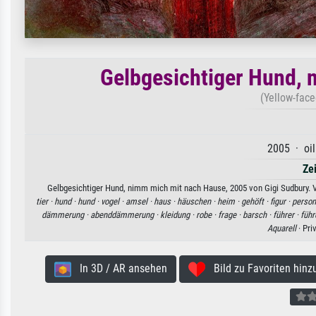
Gelbgesichtiger Hund, 
(Yellow-fac
2005 · oil
Ze
Gelbgesichtiger Hund, nimm mich mit nach Hause, 2005 von Gigi Sudbury. Ve
tier ·
hund ·
hund ·
vogel ·
amsel ·
haus ·
häuschen ·
heim ·
gehöft ·
figur ·
person
dämmerung ·
abenddämmerung ·
kleidung ·
robe ·
frage ·
barsch ·
führer ·
führ
Aquarell
· Pri
In 3D / AR ansehen
Bild zu Favoriten hinz