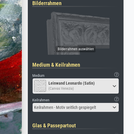
Bilderrahmen
Medium & Keilrahmen
Medium
Leinwand Leonardo (Satin)
(Canvas Venezia)
Keilrahmen
Keilrahmen - Motiv seitlich gespiegelt
Glas & Passepartout