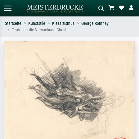
Startseite
Kunststile
Klassizismus
George Romney
Teufel für die Versuchung Christi
Standardsuche
KI-Bildersuche
Suchen Sie nach Künstlern, Werktiteln
Beschreiben Sie die Szene – z.B. Grüne
oder Stilen – z.B. Monet,
Wiese, Abstrakt mit viel Rot, Dunkles
Sternennacht, Impressionismus, Welle
Ölgemälde, Stehender Akt neben einem
Hokusai, Akt.
Baum.