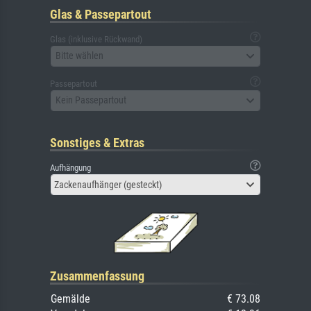
Glas & Passepartout
Glas (inklusive Rückwand)
Bitte wählen
Passepartout
Kein Passepartout
Sonstiges & Extras
Aufhängung
Zackenaufhänger (gesteckt)
Zusammenfassung
Gemälde
€ 73.08