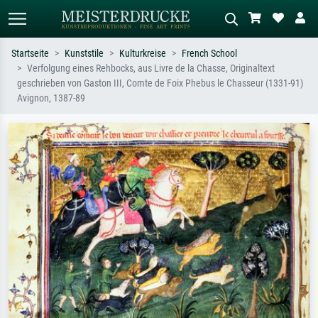
Startseite
Kunststile
Kulturkreise
French School
Verfolgung eines Rehbocks, aus Livre de la Chasse, Originaltext
Standardsuche
KI-Bildersuche
geschrieben von Gaston III, Comte de Foix Phebus le Chasseur (1331-91)
Avignon, 1387-89
Suchen Sie nach Künstlern, Werktiteln
Beschreiben Sie die Szene – z.B. Grüne
oder Stilen – z.B. Monet,
Wiese, Abstrakt mit viel Rot, Dunkles
Sternennacht, Impressionismus, Welle
Ölgemälde, Stehender Akt neben einem
Hokusai, Akt.
Baum.