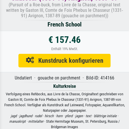
(Pursuit of a Roe-buck, from Livre de la Chasse, original text
written by Gaston III, Comte de Foix Phebus le Chasseur (1331-
91) Avignon, 1387-89 (gouache on parchment))
French School
€ 157.46
Enthält 19% MwSt.
Kunstdruck konfigurieren
Undatiert · gouache on parchment · Bild-ID: 414166
Kulturkreise
Verfolgung eines Rehbocks, aus Livre de la Chasse, Originaltext geschrieben von
Gaston III, Comte de Foix Phebus le Chasseur (1331-91) Avignon, 1387-89 von
French School. Verfügbar als Kunstdruck auf Leinwand, Fotopapier, Aquarellkarton,
Naturpapier oder Japanpapier.
jagd ·
jagdhund ·
rudel ·
hirsch ·
horn ·
pferd ·
jagen ·
text ·
blättrige initiale ·
manuskript ·
mittelalter
· State Hermitage Museum, St. Petersburg, Russia /
Bridgeman Images