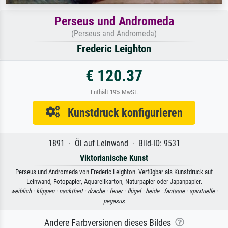
Perseus und Andromeda
(Perseus and Andromeda)
Frederic Leighton
€ 120.37
Enthält 19% MwSt.
Kunstdruck konfigurieren
1891 · Öl auf Leinwand · Bild-ID: 9531
Viktorianische Kunst
Perseus und Andromeda von Frederic Leighton. Verfügbar als Kunstdruck auf
Leinwand, Fotopapier, Aquarellkarton, Naturpapier oder Japanpapier.
weiblich ·
klippen ·
nacktheit ·
drache ·
feuer ·
flügel ·
heide ·
fantasie ·
spirituelle ·
pegasus
Andere Farbversionen dieses Bildes