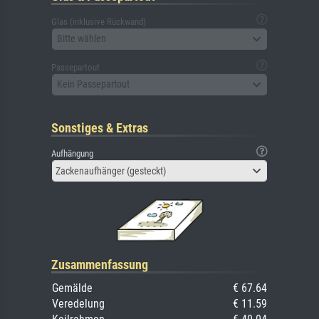
Glas (inklusive Rückwand)
Bitte wählen
Passepartout
Kein Passepartout
Sonstiges & Extras
Aufhängung
Zackenaufhänger (gesteckt)
Zusammenfassung
Gemälde
€ 67.64
Veredelung
€ 11.59