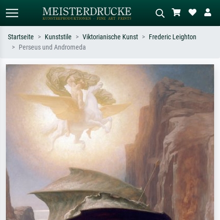
Startseite
Kunststile
Viktorianische Kunst
Frederic Leighton
Perseus und Andromeda
Standardsuche
KI-Bildersuche
Suchen Sie nach Künstlern, Werktiteln
Beschreiben Sie die Szene – z.B. Grüne
oder Stilen – z.B. Monet,
Wiese, Abstrakt mit viel Rot, Dunkles
Sternennacht, Impressionismus, Welle
Ölgemälde, Stehender Akt neben einem
Hokusai, Akt.
Baum.