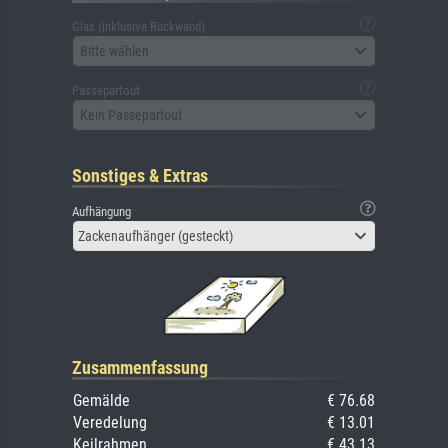
Glas (inklusive Rückwand)
Bitte wählen
Passepartout
Kein Passepartout
Sonstiges & Extras
Aufhängung
Zackenaufhänger (gesteckt)
Zusammenfassung
Gemälde
€ 76.68
Veredelung
€ 13.01
Keilrahmen
€ 43.13