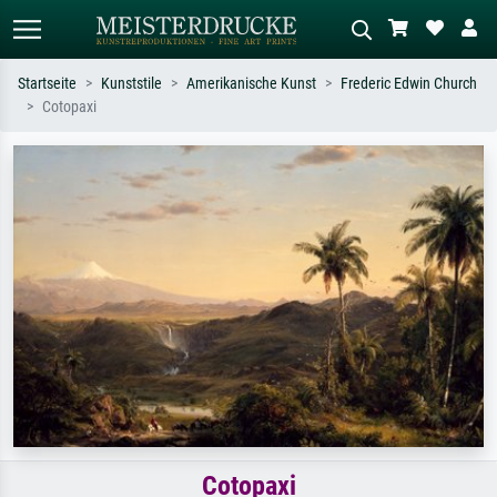
Startseite
Kunststile
Amerikanische Kunst
Frederic Edwin Church
Cotopaxi
Standardsuche
KI-Bildersuche
Suchen Sie nach Künstlern, Werktiteln
Beschreiben Sie die Szene – z.B. Grüne
oder Stilen – z.B. Monet,
Wiese, Abstrakt mit viel Rot, Dunkles
Sternennacht, Impressionismus, Welle
Ölgemälde, Stehender Akt neben einem
Hokusai, Akt.
Baum.
Cotopaxi