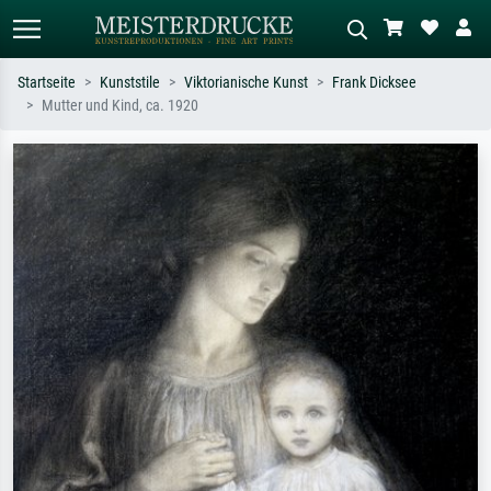
Startseite
Kunststile
Viktorianische Kunst
Frank Dicksee
Mutter und Kind, ca. 1920
Standardsuche
KI-Bildersuche
Suchen Sie nach Künstlern, Werktiteln
Beschreiben Sie die Szene – z.B. Grüne
oder Stilen – z.B. Monet,
Wiese, Abstrakt mit viel Rot, Dunkles
Sternennacht, Impressionismus, Welle
Ölgemälde, Stehender Akt neben einem
Hokusai, Akt.
Baum.