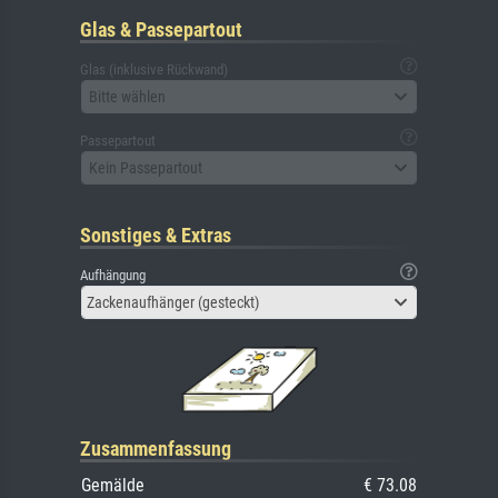
Glas & Passepartout
Glas (inklusive Rückwand)
Bitte wählen
Passepartout
Kein Passepartout
Sonstiges & Extras
Aufhängung
Zackenaufhänger (gesteckt)
Zusammenfassung
Gemälde
€ 73.08