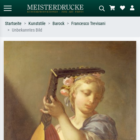
Startseite
Kunststile
Barock
Francesco Trevisani
Unbekanntes Bild
Standardsuche
KI-Bildersuche
Suchen Sie nach Künstlern, Werktiteln
Beschreiben Sie die Szene – z.B. Grüne
oder Stilen – z.B. Monet,
Wiese, Abstrakt mit viel Rot, Dunkles
Sternennacht, Impressionismus, Welle
Ölgemälde, Stehender Akt neben einem
Hokusai, Akt.
Baum.