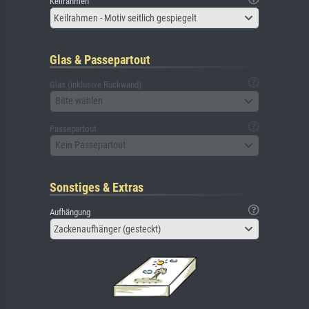
Keilrahmen
Keilrahmen - Motiv seitlich gespiegelt
Glas & Passepartout
Glas (inklusive Rückwand)
Bitte wählen
Passepartout
Kein Passepartout
Sonstiges & Extras
Aufhängung
Zackenaufhänger (gesteckt)