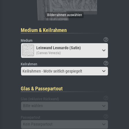
Medium & Keilrahmen
Medium
Leinwand Leonardo (Satin)
(Canvas Venezia)
Keilrahmen
Keilrahmen - Motiv seitlich gespiegelt
Glas & Passepartout
Glas (inklusive Rückwand)
Bitte wählen
Passepartout
Kein Passepartout