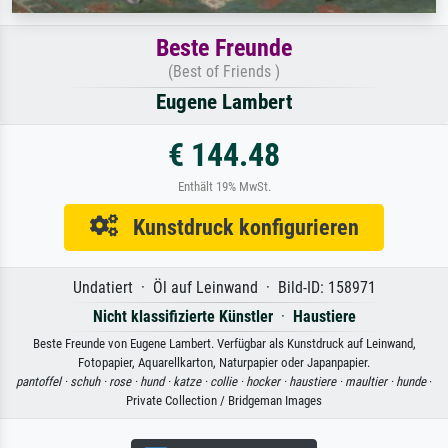
Beste Freunde
(Best of Friends )
Eugene Lambert
€ 144.48
Enthält 19% MwSt.
Kunstdruck konfigurieren
Undatiert · Öl auf Leinwand · Bild-ID: 158971
Nicht klassifizierte Künstler
·
Haustiere
Beste Freunde von Eugene Lambert. Verfügbar als Kunstdruck auf Leinwand,
Fotopapier, Aquarellkarton, Naturpapier oder Japanpapier.
pantoffel ·
schuh ·
rose ·
hund ·
katze ·
collie ·
hocker ·
haustiere ·
maultier ·
hunde
·
Private Collection / Bridgeman Images