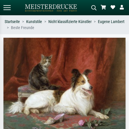
Startseite
Kunststile
Nicht klassifizierte Künstler
Eugene Lambert
Beste Freunde
Standardsuche
KI-Bildersuche
Suchen Sie nach Künstlern, Werktiteln
Beschreiben Sie die Szene – z.B. Grüne
oder Stilen – z.B. Monet,
Wiese, Abstrakt mit viel Rot, Dunkles
Sternennacht, Impressionismus, Welle
Ölgemälde, Stehender Akt neben einem
Hokusai, Akt.
Baum.