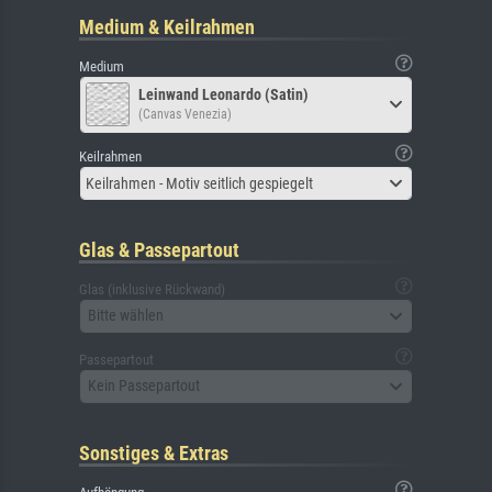
Medium & Keilrahmen
Medium
Leinwand Leonardo (Satin)
(Canvas Venezia)
Keilrahmen
Keilrahmen - Motiv seitlich gespiegelt
Glas & Passepartout
Glas (inklusive Rückwand)
Bitte wählen
Passepartout
Kein Passepartout
Sonstiges & Extras