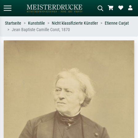
Startseite
Kunststile
Nicht klassifizierte Künstler
Etienne Carjat
Jean Baptiste Camille Corot, 1870
Standardsuche
KI-Bildersuche
Suchen Sie nach Künstlern, Werktiteln
Beschreiben Sie die Szene – z.B. Grüne
oder Stilen – z.B. Monet,
Wiese, Abstrakt mit viel Rot, Dunkles
Sternennacht, Impressionismus, Welle
Ölgemälde, Stehender Akt neben einem
Hokusai, Akt.
Baum.