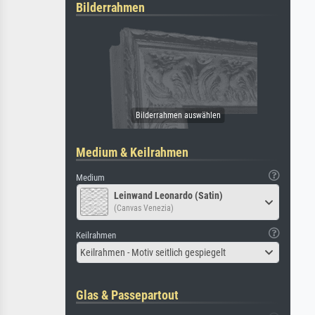
Bilderrahmen
Medium & Keilrahmen
Medium
Leinwand Leonardo (Satin)
(Canvas Venezia)
Keilrahmen
Keilrahmen - Motiv seitlich gespiegelt
Glas & Passepartout