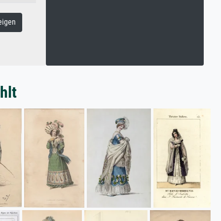
eigen
hlt