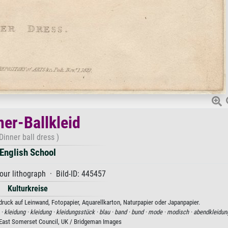
ner-Ballkleid
Dinner ball dress )
English School
our lithograph · Bild-ID: 445457
Kulturkreise
tdruck auf Leinwand, Fotopapier, Aquarellkarton, Naturpapier oder Japanpapier.
 ·
kleidung ·
kleidung ·
kleidungsstück ·
blau ·
band ·
bund ·
mode ·
modisch ·
abendkleidun
East Somerset Council, UK / Bridgeman Images