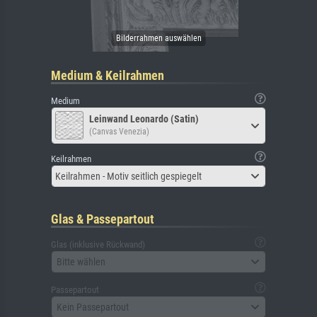
Medium & Keilrahmen
Medium
Leinwand Leonardo (Satin)
(Canvas Venezia)
Keilrahmen
Keilrahmen - Motiv seitlich gespiegelt
Glas & Passepartout
Glas (inklusive Rückwand)
Bitte wählen
Passepartout
Kein Passepartout