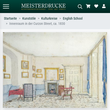
Startseite
Kunststile
Kulturkreise
English School
Innenraum in der Curzon Street, ca. 1830
Standardsuche
KI-Bildersuche
Suchen Sie nach Künstlern, Werktiteln
Beschreiben Sie die Szene – z.B. Grüne
oder Stilen – z.B. Monet,
Wiese, Abstrakt mit viel Rot, Dunkles
Sternennacht, Impressionismus, Welle
Ölgemälde, Stehender Akt neben einem
Hokusai, Akt.
Baum.