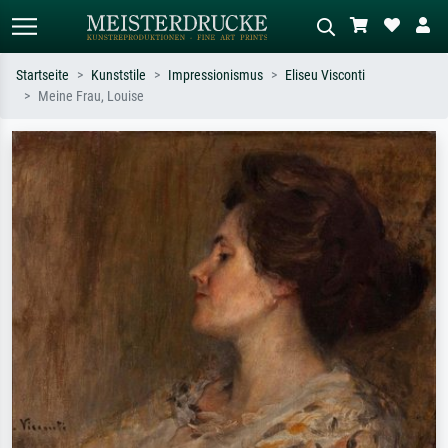
Startseite
Kunststile
Impressionismus
Eliseu Visconti
Meine Frau, Louise
Standardsuche
KI-Bildersuche
Suchen Sie nach Künstlern, Werktiteln
Beschreiben Sie die Szene – z.B. Grüne
oder Stilen – z.B. Monet,
Wiese, Abstrakt mit viel Rot, Dunkles
Sternennacht, Impressionismus, Welle
Ölgemälde, Stehender Akt neben einem
Hokusai, Akt.
Baum.