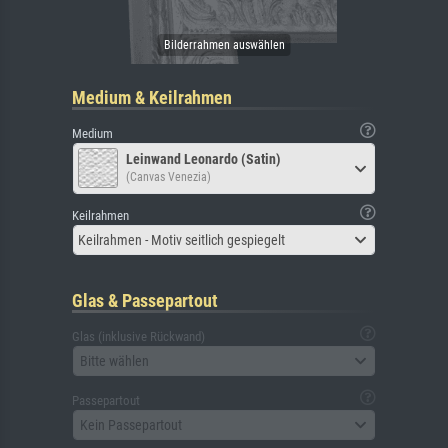
Medium & Keilrahmen
Medium
Leinwand Leonardo (Satin)
(Canvas Venezia)
Keilrahmen
Keilrahmen - Motiv seitlich gespiegelt
Glas & Passepartout
Glas (inklusive Rückwand)
Bitte wählen
Passepartout
Kein Passepartout