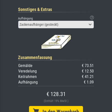
Sonstiges & Extras
Aufhängung
Zackenaufhänger (gesteckt)
Zusammenfassung
Gemälde
€ 73.51
Veredelung
€ 12.50
Keilrahmen
€ 41.21
Aufhängung
€ 1.09
€ 128.31
(Enthält 19% MwSt.)
In den Warenkorb