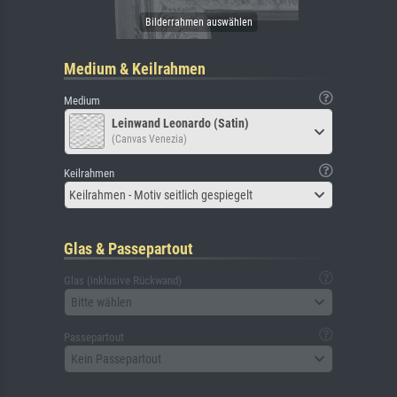
Medium & Keilrahmen
Medium
Leinwand Leonardo (Satin)
(Canvas Venezia)
Keilrahmen
Keilrahmen - Motiv seitlich gespiegelt
Glas & Passepartout
Glas (inklusive Rückwand)
Bitte wählen
Passepartout
Kein Passepartout