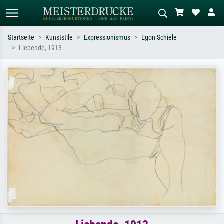
Startseite
Kunststile
Expressionismus
Egon Schiele
Liebende, 1913
Standardsuche
KI-Bildersuche
Suchen Sie nach Künstlern, Werktiteln
Beschreiben Sie die Szene – z.B. Grüne
oder Stilen – z.B. Monet,
Wiese, Abstrakt mit viel Rot, Dunkles
Sternennacht, Impressionismus, Welle
Ölgemälde, Stehender Akt neben einem
Hokusai, Akt.
Baum.