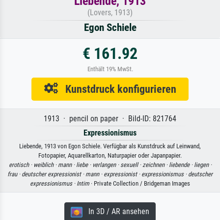
Liebende, 1913
(Lovers, 1913)
Egon Schiele
€ 161.92
Enthält 19% MwSt.
Kunstdruck konfigurieren
1913 · pencil on paper · Bild-ID: 821764
Expressionismus
Liebende, 1913 von Egon Schiele. Verfügbar als Kunstdruck auf Leinwand,
Fotopapier, Aquarellkarton, Naturpapier oder Japanpapier.
erotisch ·
weiblich ·
mann ·
liebe ·
verlangen ·
sexuell ·
zeichnen ·
liebende ·
liegen ·
frau ·
deutscher expressionist ·
mann ·
expressionist ·
expressionismus ·
deutscher
expressionismus ·
Intim
· Private Collection / Bridgeman Images
In 3D / AR ansehen