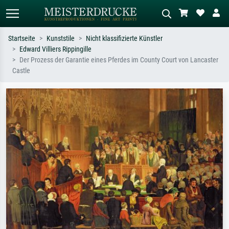
Startseite
Kunststile
Nicht klassifizierte Künstler
Edward Villiers Rippingille
Standardsuche
KI-Bildersuche
Der Prozess der Garantie eines Pferdes im County Court von Lancaster
Castle
Suchen Sie nach Künstlern, Werktiteln
Beschreiben Sie die Szene – z.B. Grüne
oder Stilen – z.B. Monet,
Wiese, Abstrakt mit viel Rot, Dunkles
Sternennacht, Impressionismus, Welle
Ölgemälde, Stehender Akt neben einem
Hokusai, Akt.
Baum.