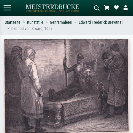
Startseite
Kunststile
Genremalerei
Edward Frederick Brewtnall
Der Tod von Siward, 1057
Standardsuche
KI-Bildersuche
Suchen Sie nach Künstlern, Werktiteln
Beschreiben Sie die Szene – z.B. Grüne
oder Stilen – z.B. Monet,
Wiese, Abstrakt mit viel Rot, Dunkles
Sternennacht, Impressionismus, Welle
Ölgemälde, Stehender Akt neben einem
Hokusai, Akt.
Baum.