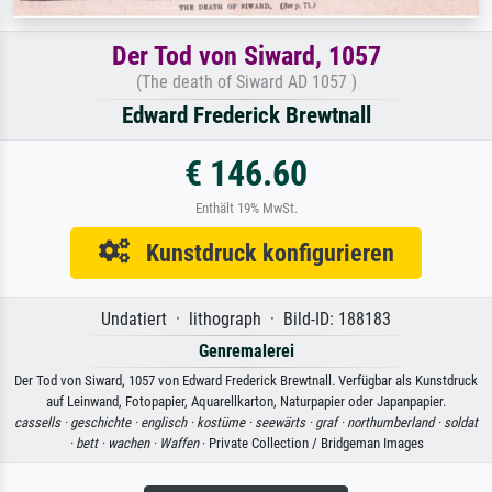
Der Tod von Siward, 1057
(The death of Siward AD 1057 )
Edward Frederick Brewtnall
€ 146.60
Enthält 19% MwSt.
Kunstdruck konfigurieren
Undatiert · lithograph · Bild-ID: 188183
Genremalerei
Der Tod von Siward, 1057 von Edward Frederick Brewtnall. Verfügbar als Kunstdruck
auf Leinwand, Fotopapier, Aquarellkarton, Naturpapier oder Japanpapier.
cassells ·
geschichte ·
englisch ·
kostüme ·
seewärts ·
graf ·
northumberland ·
soldat
·
bett ·
wachen ·
Waffen
· Private Collection / Bridgeman Images