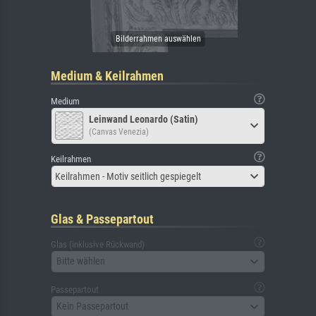
Medium & Keilrahmen
Medium
Leinwand Leonardo (Satin)
(Canvas Venezia)
Keilrahmen
Keilrahmen - Motiv seitlich gespiegelt
Glas & Passepartout
Glas (inklusive Rückwand)
Bitte wählen
Passepartout
Kein Passepartout