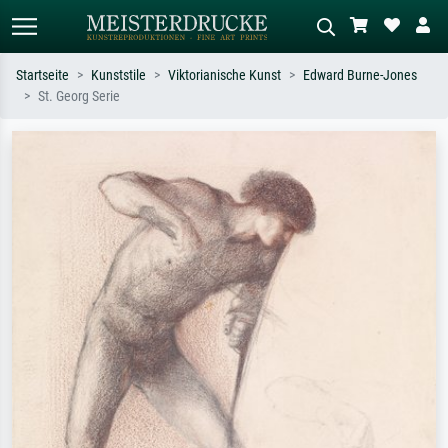
Startseite
Kunststile
Viktorianische Kunst
Edward Burne-Jones
St. Georg Serie
Standardsuche
KI-Bildersuche
Suchen Sie nach Künstlern, Werktiteln
Beschreiben Sie die Szene – z.B. Grüne
oder Stilen – z.B. Monet,
Wiese, Abstrakt mit viel Rot, Dunkles
Sternennacht, Impressionismus, Welle
Ölgemälde, Stehender Akt neben einem
Hokusai, Akt.
Baum.