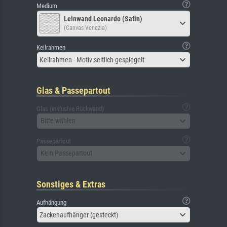
Medium
Leinwand Leonardo (Satin)
(Canvas Venezia)
Keilrahmen
Keilrahmen - Motiv seitlich gespiegelt
Glas & Passepartout
Glas (inklusive Rückwand)
Bitte wählen
Passepartout
Kein Passepartout
Sonstiges & Extras
Aufhängung
Zackenaufhänger (gesteckt)