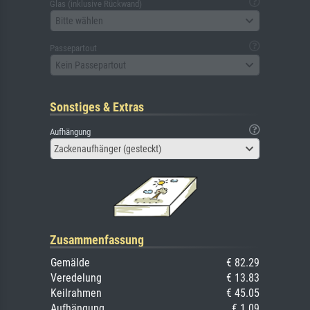
Glas (inklusive Rückwand)
Bitte wählen
Passepartout
Kein Passepartout
Sonstiges & Extras
Aufhängung
Zackenaufhänger (gesteckt)
Zusammenfassung
Gemälde
€ 82.29
Veredelung
€ 13.83
Keilrahmen
€ 45.05
Aufhängung
€ 1.09