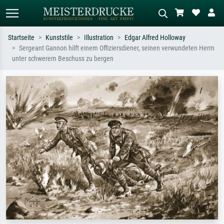
Startseite
Kunststile
Illustration
Edgar Alfred Holloway
Sergeant Gannon hilft einem Offiziersdiener, seinen verwundeten Herrn
Standardsuche
KI-Bildersuche
unter schwerem Beschuss zu bergen
Suchen Sie nach Künstlern, Werktiteln
Beschreiben Sie die Szene – z.B. Grüne
oder Stilen – z.B. Monet,
Wiese, Abstrakt mit viel Rot, Dunkles
Sternennacht, Impressionismus, Welle
Ölgemälde, Stehender Akt neben einem
Hokusai, Akt.
Baum.