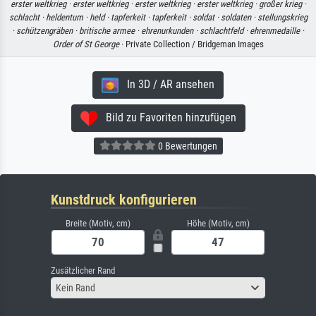
erster weltkrieg ·
erster weltkrieg ·
erster weltkrieg ·
erster weltkrieg ·
großer krieg ·
schlacht ·
heldentum ·
held ·
tapferkeit ·
tapferkeit ·
soldat ·
soldaten ·
stellungskrieg
·
schützengräben ·
britische armee ·
ehrenurkunden ·
schlachtfeld ·
ehrenmedaille ·
Order of St George
· Private Collection / Bridgeman Images
In 3D / AR ansehen
Bild zu Favoriten hinzufügen
0 Bewertungen
Kunstdruck konfigurieren
Breite (Motiv, cm)
Höhe (Motiv, cm)
Zusätzlicher Rand
Kein Rand