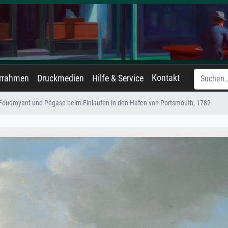
Kontakt
errahmen
Druckmedien
Hilfe & Service
Foudroyant und Pégase beim Einlaufen in den Hafen von Portsmouth, 1782