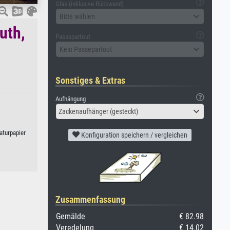
Glas (inklusive Rückwand)
Bitte wählen
uth,
Passepartout
Kein Passepartout
Sonstiges & Extras
Aufhängung
Zackenaufhänger (gesteckt)
aturpapier
Konfiguration speichern / vergleichen
Zusammenfassung
Gemälde
€ 82.98
Veredelung
€ 14.02