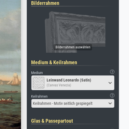
Bilderrahmen
Medium & Keilrahmen
Medium
Leinwand Leonardo (Satin)
(Canvas Venezia)
Keilrahmen
Keilrahmen - Motiv seitlich gespiegelt
Glas & Passepartout