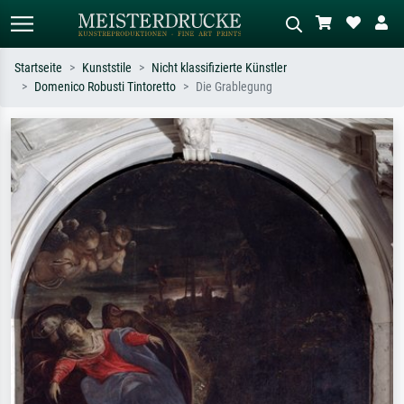
Startseite
Kunststile
Nicht klassifizierte Künstler
Domenico Robusti Tintoretto
Die Grablegung
Standardsuche
KI-Bildersuche
Suchen Sie nach Künstlern, Werktiteln
Beschreiben Sie die Szene – z.B. Grüne
oder Stilen – z.B. Monet,
Wiese, Abstrakt mit viel Rot, Dunkles
Sternennacht, Impressionismus, Welle
Ölgemälde, Stehender Akt neben einem
Hokusai, Akt.
Baum.