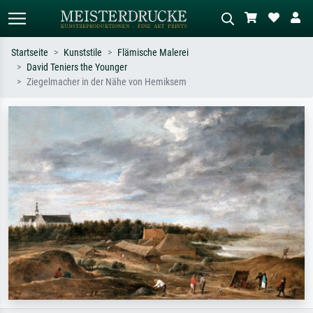
Startseite
Kunststile
Flämische Malerei
David Teniers the Younger
Standardsuche
KI-Bildersuche
Ziegelmacher in der Nähe von Hemiksem
Suchen Sie nach Künstlern, Werktiteln
Beschreiben Sie die Szene – z.B. Grüne
oder Stilen – z.B. Monet,
Wiese, Abstrakt mit viel Rot, Dunkles
Sternennacht, Impressionismus, Welle
Ölgemälde, Stehender Akt neben einem
Hokusai, Akt.
Baum.