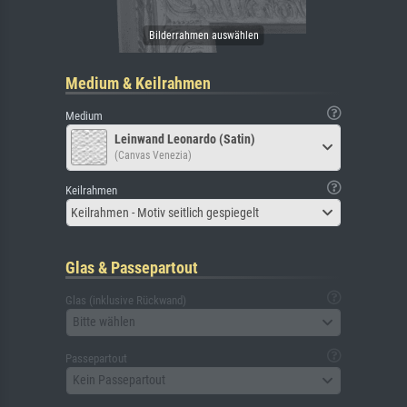
Medium & Keilrahmen
Medium
Leinwand Leonardo (Satin)
(Canvas Venezia)
Keilrahmen
Keilrahmen - Motiv seitlich gespiegelt
Glas & Passepartout
Glas (inklusive Rückwand)
Bitte wählen
Passepartout
Kein Passepartout