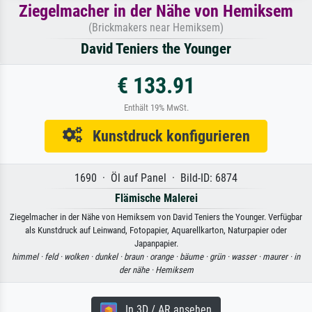
Ziegelmacher in der Nähe von Hemiksem
(Brickmakers near Hemiksem)
David Teniers the Younger
€ 133.91
Enthält 19% MwSt.
Kunstdruck konfigurieren
1690 · Öl auf Panel · Bild-ID: 6874
Flämische Malerei
Ziegelmacher in der Nähe von Hemiksem von David Teniers the Younger. Verfügbar
als Kunstdruck auf Leinwand, Fotopapier, Aquarellkarton, Naturpapier oder
Japanpapier.
himmel ·
feld ·
wolken ·
dunkel ·
braun ·
orange ·
bäume ·
grün ·
wasser ·
maurer ·
in
der nähe ·
Hemiksem
In 3D / AR ansehen