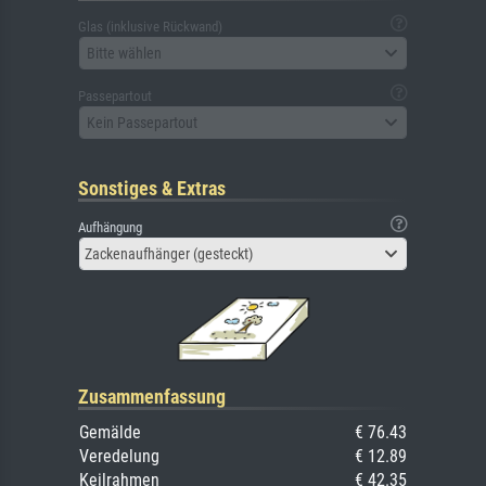
Glas (inklusive Rückwand)
Bitte wählen
Passepartout
Kein Passepartout
Sonstiges & Extras
Aufhängung
Zackenaufhänger (gesteckt)
Zusammenfassung
Gemälde
€ 76.43
Veredelung
€ 12.89
Keilrahmen
€ 42.35