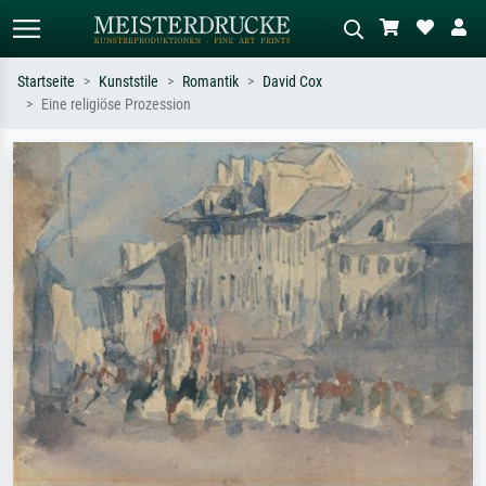
Startseite
Kunststile
Romantik
David Cox
Eine religiöse Prozession
Standardsuche
KI-Bildersuche
Suchen Sie nach Künstlern, Werktiteln
Beschreiben Sie die Szene – z.B. Grüne
oder Stilen – z.B. Monet,
Wiese, Abstrakt mit viel Rot, Dunkles
Sternennacht, Impressionismus, Welle
Ölgemälde, Stehender Akt neben einem
Hokusai, Akt.
Baum.