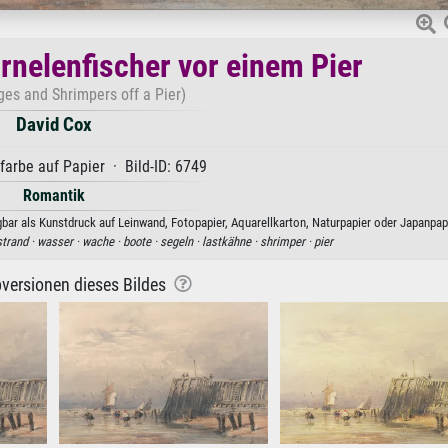
rnelenfischer vor einem Pier
ges and Shrimpers off a Pier)
David Cox
arbe auf Papier · Bild-ID: 6749
Romantik
bar als Kunstdruck auf Leinwand, Fotopapier, Aquarellkarton, Naturpapier oder Japanpapi
strand ·
wasser ·
wache ·
boote ·
segeln ·
lastkähne ·
shrimper ·
pier
versionen dieses Bildes