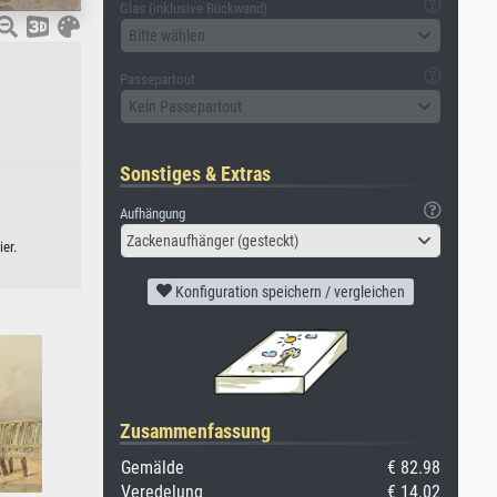
Glas (inklusive Rückwand)
Bitte wählen
Passepartout
Kein Passepartout
Sonstiges & Extras
Aufhängung
Zackenaufhänger (gesteckt)
er.
Konfiguration speichern / vergleichen
Zusammenfassung
Gemälde
€ 82.98
Veredelung
€ 14.02