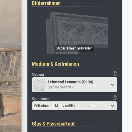
Bilderrahmen
Medium & Keilrahmen
Medium
Leinwand Leonardo (Satin)
(Canvas Venezia)
Keilrahmen
Keilrahmen - Motiv seitlich gespiegelt
Glas & Passepartout