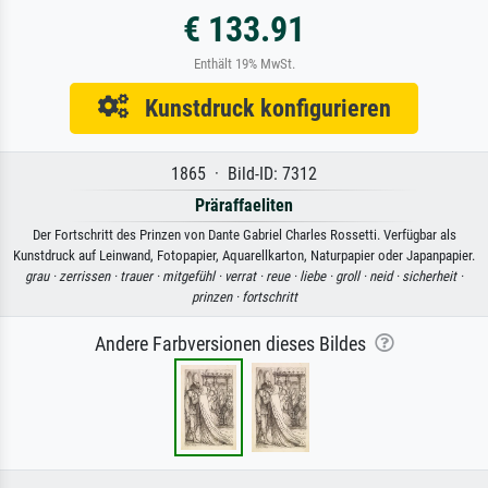
€ 133.91
Enthält 19% MwSt.
Kunstdruck konfigurieren
1865 · Bild-ID: 7312
Präraffaeliten
Der Fortschritt des Prinzen von Dante Gabriel Charles Rossetti. Verfügbar als
Kunstdruck auf Leinwand, Fotopapier, Aquarellkarton, Naturpapier oder Japanpapier.
grau ·
zerrissen ·
trauer ·
mitgefühl ·
verrat ·
reue ·
liebe ·
groll ·
neid ·
sicherheit ·
prinzen ·
fortschritt
Andere Farbversionen dieses Bildes