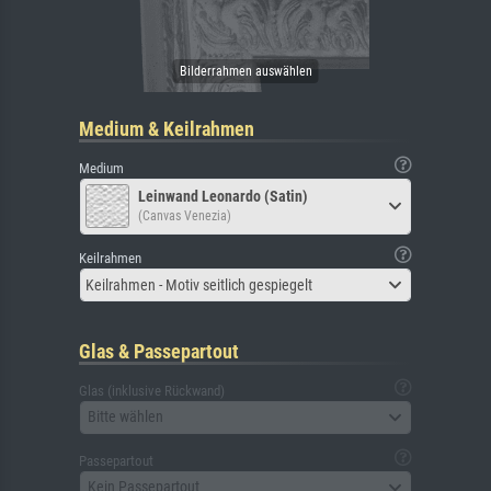
Medium & Keilrahmen
Medium
Leinwand Leonardo (Satin)
(Canvas Venezia)
Keilrahmen
Keilrahmen - Motiv seitlich gespiegelt
Glas & Passepartout
Glas (inklusive Rückwand)
Bitte wählen
Passepartout
Kein Passepartout