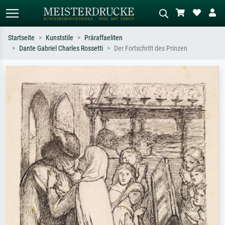
Startseite
Kunststile
Präraffaeliten
Dante Gabriel Charles Rossetti
Der Fortschritt des Prinzen
Standardsuche
KI-Bildersuche
Suchen Sie nach Künstlern, Werktiteln
Beschreiben Sie die Szene – z.B. Grüne
oder Stilen – z.B. Monet,
Wiese, Abstrakt mit viel Rot, Dunkles
Sternennacht, Impressionismus, Welle
Ölgemälde, Stehender Akt neben einem
Hokusai, Akt.
Baum.