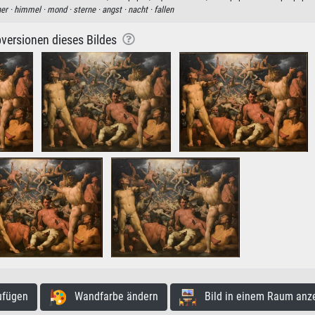
er ·
himmel ·
mond ·
sterne ·
angst ·
nacht ·
fallen
versionen dieses Bildes
ufügen
Wandfarbe ändern
Bild in einem Raum anz