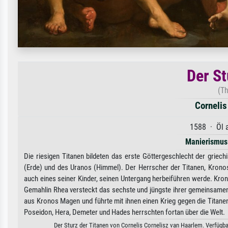
Der St
(Th
Cornelis
1588 · Öl a
Manierismus
Die riesigen Titanen bildeten das erste Göttergeschlecht der griec
(Erde) und des Uranos (Himmel). Der Herrscher der Titanen, Kronos,
auch eines seiner Kinder, seinen Untergang herbeiführen werde. Kro
Gemahlin Rhea versteckt das sechste und jüngste ihrer gemeinsamen 
aus Kronos Magen und führte mit ihnen einen Krieg gegen die Titanen
Poseidon, Hera, Demeter und Hades herrschten fortan über die Welt.
Der Sturz der Titanen von Cornelis Cornelisz van Haarlem. Verfügba