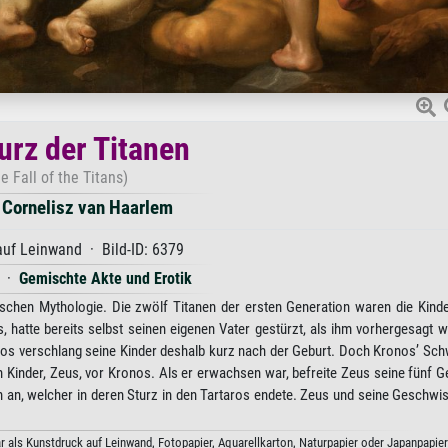
urz der Titanen
e Fall of the Titans)
 Cornelisz van Haarlem
uf Leinwand · Bild-ID: 6379
·
Gemischte Akte und Erotik
hischen Mythologie. Die zwölf Titanen der ersten Generation waren die Kind
 hatte bereits selbst seinen eigenen Vater gestürzt, als ihm vorhergesagt 
nos verschlang seine Kinder deshalb kurz nach der Geburt. Doch Kronos’ Sc
Kinder, Zeus, vor Kronos. Als er erwachsen war, befreite Zeus seine fünf 
 an, welcher in deren Sturz in den Tartaros endete. Zeus und seine Geschwis
r als Kunstdruck auf Leinwand, Fotopapier, Aquarellkarton, Naturpapier oder Japanpapier