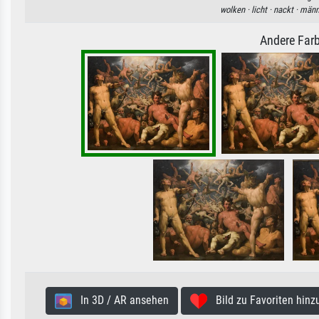
wolken ·
licht ·
nackt ·
männ
Andere Farb
In 3D / AR ansehen
Bild zu Favoriten hinz