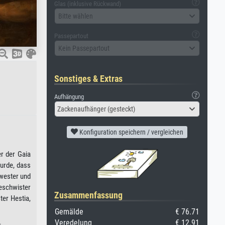
Glas (inklusive Rückwand)
Bitte wählen
Passepartout
Kein Passepartout
Sonstiges & Extras
Aufhängung
Zackenaufhänger (gesteckt)
Konfiguration speichern / vergleichen
er der Gaia
wurde, dass
hwester und
Geschwister
Zusammenfassung
ter Hestia,
Gemälde
€ 76.71
Veredelung
€ 12.91
.