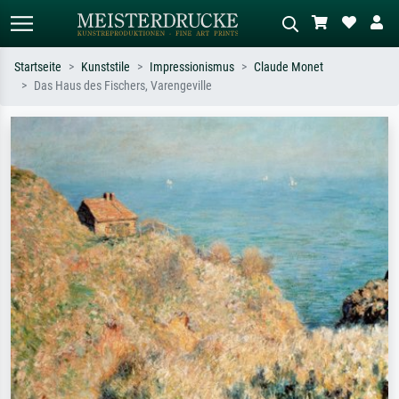
Startseite
Kunststile
Impressionismus
Claude Monet
Das Haus des Fischers, Varengeville
Standardsuche
KI-Bildersuche
Suchen Sie nach Künstlern, Werktiteln
Beschreiben Sie die Szene – z.B. Grüne
oder Stilen – z.B. Monet,
Wiese, Abstrakt mit viel Rot, Dunkles
Sternennacht, Impressionismus, Welle
Ölgemälde, Stehender Akt neben einem
Hokusai, Akt.
Baum.