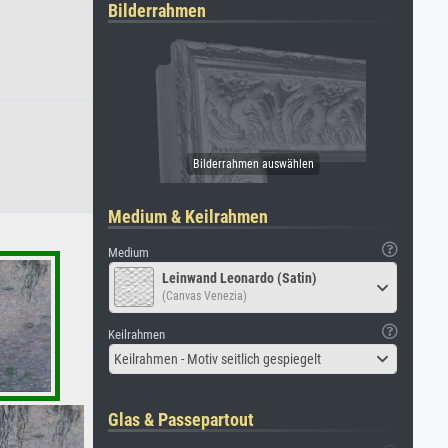
Bilderrahmen
Medium & Keilrahmen
Medium
Leinwand Leonardo (Satin)
(Canvas Venezia)
Keilrahmen
Keilrahmen - Motiv seitlich gespiegelt
Glas & Passepartout