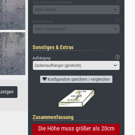
Glas (inklusive Rückwand)
Bitte wählen
Passepartout
Kein Passepartout
Sonstiges & Extras
Aufhängung
Zackenaufhänger (gesteckt)
Konfiguration speichern / vergleichen
nzeigen
Zusammenfassung
Die Höhe muss größer als 20cm