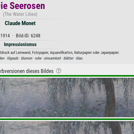
ie Seerosen
(The Water Lilies)
Claude Monet
1914 · Bild-ID: 6248
Impressionismus
druck auf Leinwand, Fotopapier, Aquarellkarton, Naturpapier oder Japanpapier.
den ·
lilypads ·
blumen ·
ruhe ·
einsamkeit ·
blätter ·
blau
rbversionen dieses Bildes