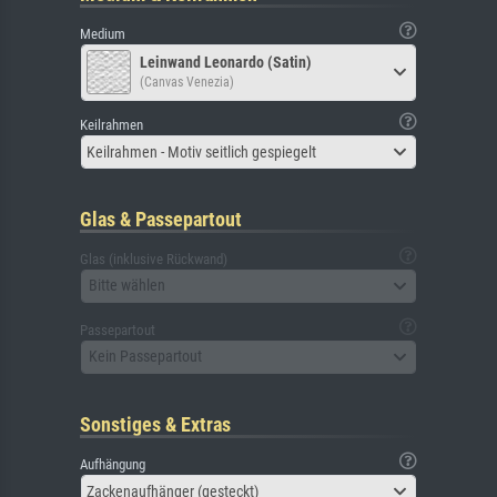
Medium
Leinwand Leonardo (Satin)
(Canvas Venezia)
Keilrahmen
Keilrahmen - Motiv seitlich gespiegelt
Glas & Passepartout
Glas (inklusive Rückwand)
Bitte wählen
Passepartout
Kein Passepartout
Sonstiges & Extras
Aufhängung
Zackenaufhänger (gesteckt)