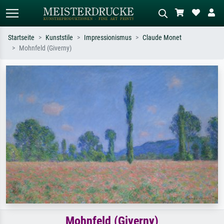
Startseite
Kunststile
Impressionismus
Claude Monet
Mohnfeld (Giverny)
Standardsuche
KI-Bildersuche
Suchen Sie nach Künstlern, Werktiteln
Beschreiben Sie die Szene – z.B. Grüne
oder Stilen – z.B. Monet,
Wiese, Abstrakt mit viel Rot, Dunkles
Sternennacht, Impressionismus, Welle
Ölgemälde, Stehender Akt neben einem
Hokusai, Akt.
Baum.
Mohnfeld (Giverny)