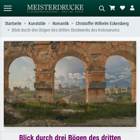
Startseite
Kunststile
Romantik
Christoffer Wilhelm Eckersberg
Blick durch drei Bögen des dritten Stockwerks des Kolosseums
Standardsuche
KI-Bildersuche
Suchen Sie nach Künstlern, Werktiteln
Beschreiben Sie die Szene – z.B. Grüne
oder Stilen – z.B. Monet,
Wiese, Abstrakt mit viel Rot, Dunkles
Sternennacht, Impressionismus, Welle
Ölgemälde, Stehender Akt neben einem
Hokusai, Akt.
Baum.
Blick durch drei Bögen des dritten