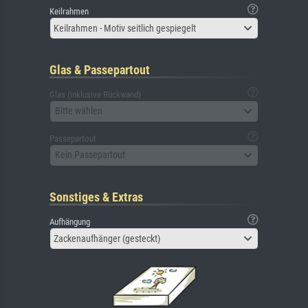
Keilrahmen
Keilrahmen - Motiv seitlich gespiegelt
Glas & Passepartout
Glas (inklusive Rückwand)
Bitte wählen
Passepartout
Kein Passepartout
Sonstiges & Extras
Aufhängung
Zackenaufhänger (gesteckt)