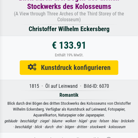
Stockwerks des Kolosseums
(A View through Three Arches of the Third Storey of the
Colosseum)
Christoffer Wilhelm Eckersberg
€ 133.91
Enthält 19% MwSt.
Kunstdruck konfigurieren
1815 · Öl auf Leinwand · Bild-ID: 6070
Romantik
Blick durch drei Bögen des dritten Stockwerks des Kolosseums von Christoffer
Wilhelm Eckersberg. Verfügbar als Kunstdruck auf Leinwand, Fotopapier,
Aquarellkarton, Naturpapier oder Japanpapier.
gebäude ·
beschädigt ·
ziegel ·
bäume ·
wolken ·
hügel ·
gras ·
felsen ·
blau ·
bröckeln
·
beschädigt ·
blick ·
durch ·
drei ·
bögen ·
dritten ·
stockwerk ·
kolosseum